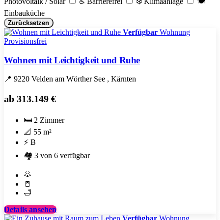
Photovoltaik / Solar
♿ Barrierefrei
❄️ Klimaanlage
🍽️
Einbauküche
Zurücksetzen
Verfügbar
Wohnung
Provisionsfrei
Wohnen mit Leichtigkeit und Ruhe
📍
9220 Velden am Wörther See
, Kärnten
ab
313.149 €
🛏️
2 Zimmer
📐
55 m²
⚡
B
🏘️
3 von 6 verfügbar
Balkon
🌞
Terrasse
🚪
Badewanne
🛁
Details ansehen
Verfügbar
Wohnung