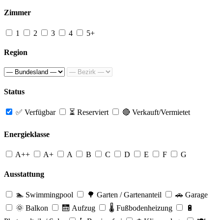
Zimmer
1
2
3
4
5+
Region
Status
✅ Verfügbar
⏳ Reserviert
🔴 Verkauft/Vermietet
Energieklasse
A++
A+
A
B
C
D
E
F
G
Ausstattung
🏊 Swimmingpool
🌳 Garten / Gartenanteil
🚗 Garage
🌞 Balkon
🛗 Aufzug
🌡️ Fußbodenheizung
🔋