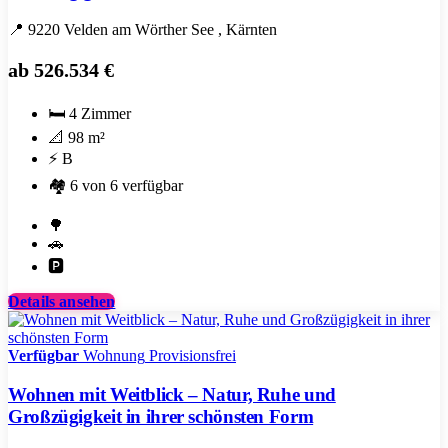
📍
9220 Velden am Wörther See
, Kärnten
ab
526.534 €
🛏️
4 Zimmer
📐
98 m²
⚡
B
🏘️
6 von 6 verfügbar
Garten
🌳
/
Garage
🚗
Gartenanteil
Carport
🅿️
/
Stellplatz
Details ansehen
Verfügbar
Wohnung
Provisionsfrei
Wohnen mit Weitblick – Natur, Ruhe und
Großzügigkeit in ihrer schönsten Form