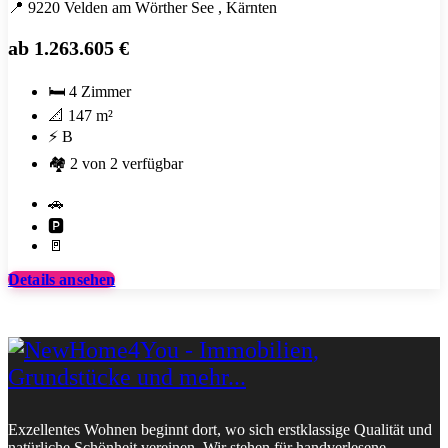
📍
9220 Velden am Wörther See
, Kärnten
ab
1.263.605 €
🛏️
4 Zimmer
📐
147 m²
⚡
B
🏘️
2 von 2 verfügbar
Garage
🚗
Carport
🅿️
/
Terrasse
🚪
Stellplatz
Details ansehen
Exzellentes Wohnen beginnt dort, wo sich erstklassige Qualität und
natürliche Schönheit vereinen. Wir stehen für handverlesene