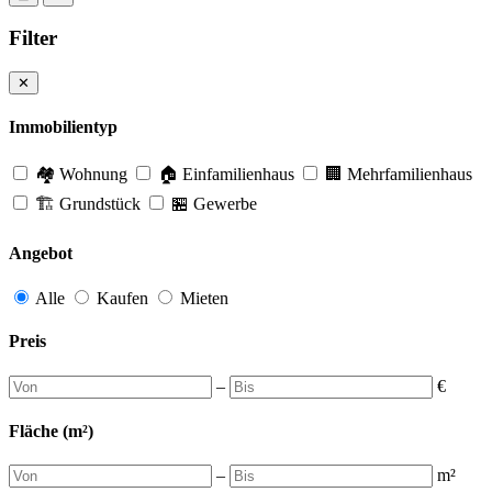
Filter
✕
Immobilientyp
🏘️ Wohnung
🏠 Einfamilienhaus
🏢 Mehrfamilienhaus
🏗️ Grundstück
🏪 Gewerbe
Angebot
Alle
Kaufen
Mieten
Preis
–
€
Fläche (m²)
–
m²