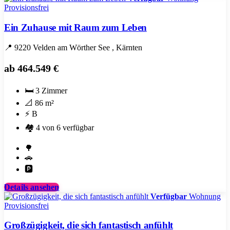
Provisionsfrei
Ein Zuhause mit Raum zum Leben
📍
9220 Velden am Wörther See
, Kärnten
ab
464.549 €
🛏️
3 Zimmer
📐
86 m²
⚡
B
🏘️
4 von 6 verfügbar
Garten
🌳
/
Garage
🚗
Gartenanteil
Carport
🅿️
/
Stellplatz
Details ansehen
Verfügbar
Wohnung
Provisionsfrei
Großzügigkeit, die sich fantastisch anfühlt